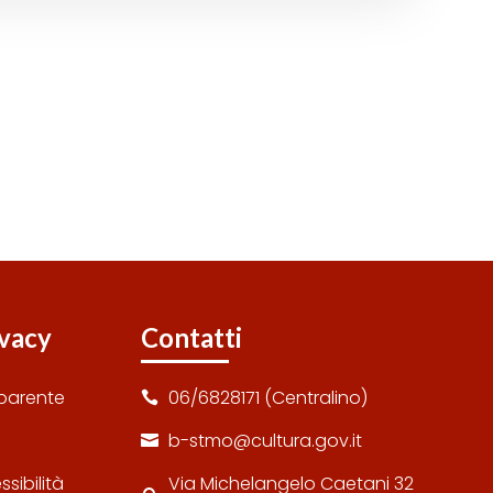
ivacy
Contatti
sparente
06/6828171 (Centralino)

b-stmo@cultura.gov.it

sibilità
Via Michelangelo Caetani 32